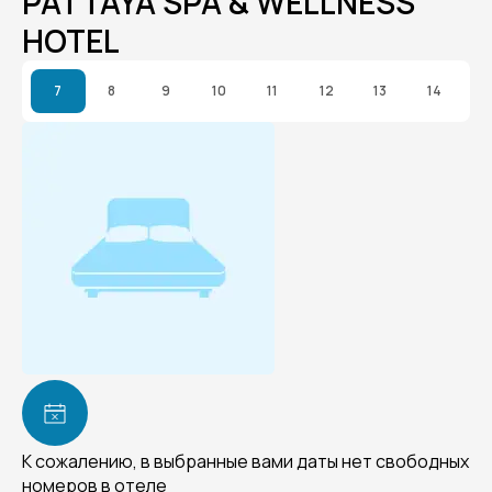
PATTAYA SPA & WELLNESS
HOTEL
7
8
9
10
11
12
13
14
К сожалению, в выбранные вами даты нет свободных
номеров в отеле