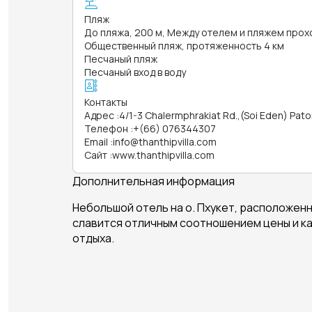
Пляж
До пляжа, 200 м, Между отелем и пляжем прох
Общественный пляж, протяженность 4 км
Песчаный пляж
Песчаный вход в воду
Контакты
Адрес
:
4/1-3 Chalermphrakiat Rd.,(Soi Eden) Pat
Телефон
:
+(66) 076344307
Email
:
info@thanthipvilla.com
Сайт
:
www.thanthipvilla.com
Дополнительная информация
Небольшой отель на о. Пхукет, расположенн
славится отличным соотношением цены и ка
отдыха.