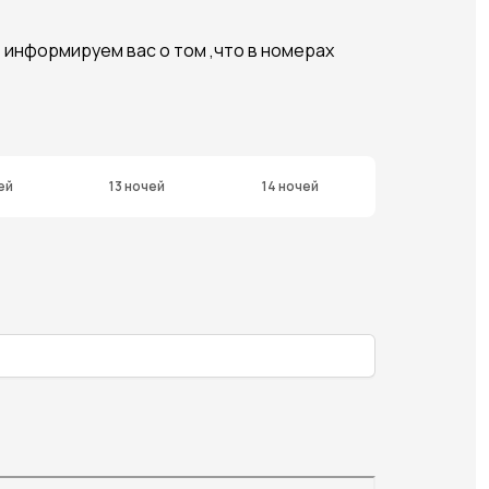
е информируем вас о том ,что в номерах
ей
13 ночей
14 ночей