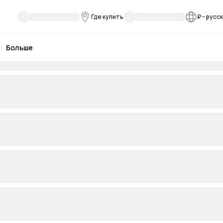
Где купить
₽
-
русс
Больше