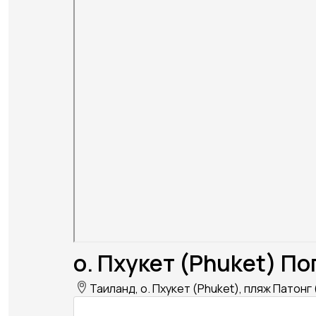
о. Пхукет (Phuket) По
Таиланд, о. Пхукет (Phuket), пляж Патонг