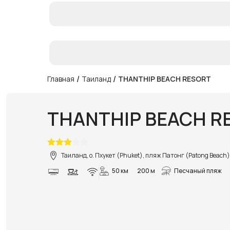
/
/
Главная
Таиланд
THANTHIP BEACH RESORT
THANTHIP BEACH R
Таиланд, о. Пхукет (Phuket), пляж Патонг (Patong Beach)
50 км
200 м
Песчаный пляж