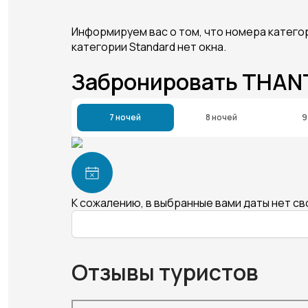
Информируем вас о том, что номера категор
категории Standard нет окна.
Забронировать THAN
7 ночей
8 ночей
9
К сожалению, в выбранные вами даты нет с
Отзывы туристов