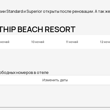
ии Standard и Superior открыты после реновации. А так ж
THIP BEACH RESORT
 ночей
10 ночей
11 ночей
12 ноч
вободных номеров в отеле
Изменить даты