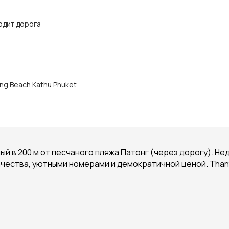
одит дорога
ong Beach Kathu Phuket
ый в 200 м от песчаного пляжа Патонг (через дорогу). Не
чества, уютными номерами и демократичной ценой. Thant