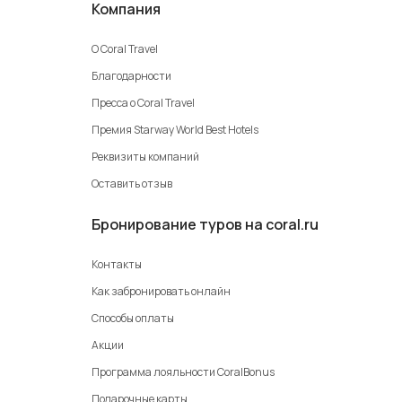
Компания
О Coral Travel
Благодарности
Пресса о Coral Travel
Премия Starway World Best Hotels
Реквизиты компаний
Оставить отзыв
Бронирование туров на coral.ru
Контакты
Как забронировать онлайн
Способы оплаты
Акции
Программа лояльности CoralBonus
Подарочные карты