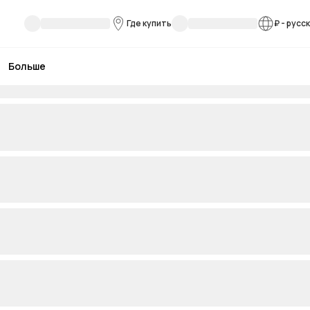
Где купить
₽
-
русс
Больше