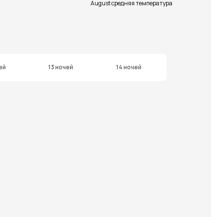
August средняя температура
ей
13 ночей
14 ночей