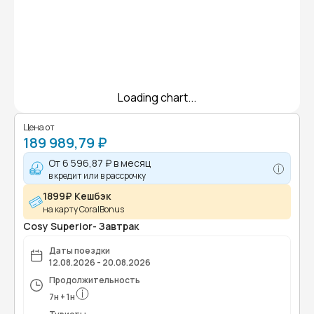
Loading chart...
Цена от
189 989,79 ₽
От
6 596,87 ₽
в месяц
в кредит или в рассрочку
1899₽ Кешбэк
на карту CoralBonus
Cosy Superior- Завтрак
Даты поездки
12.08.2026 - 20.08.2026
Продолжительность
7
н
+
1
н