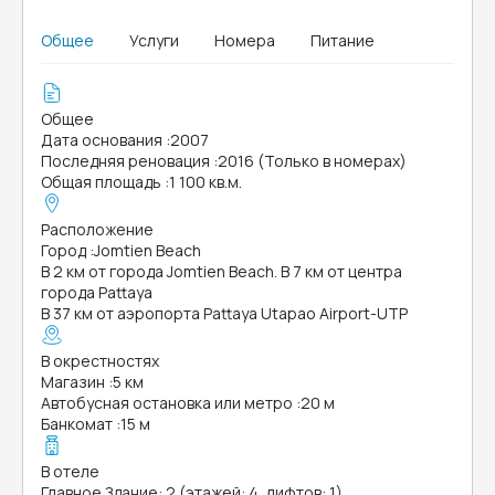
Общее
Услуги
Номера
Питание
Общее
Дата основания
:
2007
Последняя реновация
:
2016 (Только в номерах)
Общая площадь
:
1 100 кв.м.
Расположение
Город
:
Jomtien Beach
В 2 км от города Jomtien Beach. В 7 км от центра
города Pattaya
В 37 км от аэропорта Pattaya Utapao Airport-UTP
В окрестностях
Магазин
:
5 км
Автобусная остановка или метро
:
20 м
Банкомат
:
15 м
В отеле
Главное Здание: 2 (этажей: 4, лифтов: 1)