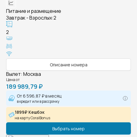
Питание и размещение
Завтрак - Взрослых:2
2
Описание номера
Вылет
:
Москва
Цена от
189 989,79 ₽
От
6 596,87 ₽
в месяц
в кредит или в рассрочку
1899₽ Кешбэк
на карту CoralBonus
Выбрать номер