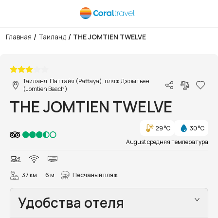
/
/
Главная
Таиланд
THE JOMTIEN TWELVE
1/41
Таиланд, Паттайя (Pattaya), пляж Джомтьен
(Jomtien Beach)
THE JOMTIEN TWELVE
29 °C
30 °C
August средняя температура
37 км
6 м
Песчаный пляж
Удобства отеля