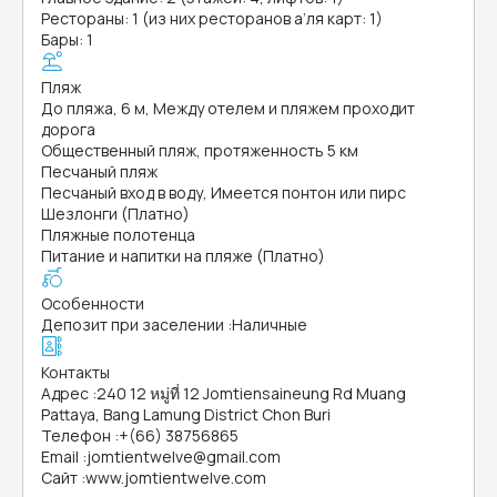
Рестораны: 1 (из них ресторанов а’ля карт: 1)
Бары: 1
Пляж
До пляжа, 6 м, Между отелем и пляжем проходит
дорога
Общественный пляж, протяженность 5 км
Песчаный пляж
Песчаный вход в воду, Имеется понтон или пирс
Шезлонги (Платно)
Пляжные полотенца
Питание и напитки на пляже (Платно)
Особенности
Депозит при заселении
:
Наличные
Контакты
Адрес
:
240 12 หมู่ที่ 12 Jomtiensaineung Rd Muang
Pattaya, Bang Lamung District Chon Buri
Телефон
:
+(66) 38756865
Email
:
jomtientwelve@gmail.com
Сайт
:
www.jomtientwelve.com