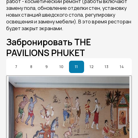
работ - косметический ремонт (работы включают
замену пола, обновление отделки стен, установку
новых станций шведского стола, регулировку
освещения и замену мебели). В это время ресторан
будет закрыт экранами.
Забронировать THE
PAVILIONS PHUKET
7
8
9
10
11
12
13
14