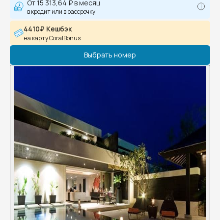
От
15 313,64 ₽
в месяц
в кредит или в рассрочку
4410₽ Кешбэк
на карту CoralBonus
Выбрать номер