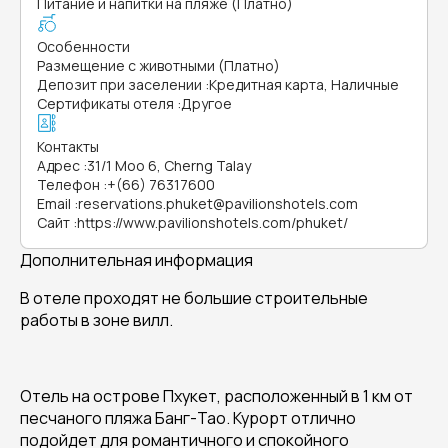
Питание и напитки на пляже (Платно)
Особенности
Размещение с животными (Платно)
Депозит при заселении
:
Кредитная карта, Наличные
Сертификаты отеля
:
Другое
Контакты
Адрес
:
31/1 Moo 6, Cherng Talay
Телефон
:
+(66) 76317600
Email
:
reservations.phuket@pavilionshotels.com
Сайт
:
https://www.pavilionshotels.com/phuket/
Дополнительная информация
В отеле проходят не большие строительные
работы в зоне вилл.
Отель на острове Пхукет, расположенный в 1 км от
песчаного пляжа Банг-Тао. Курорт отлично
подойдет для романтичного и спокойного