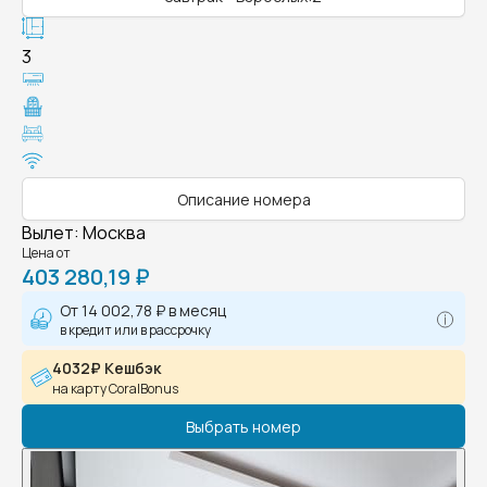
3
Описание номера
Вылет
:
Москва
Цена от
403 280,19 ₽
От
14 002,78 ₽
в месяц
в кредит или в рассрочку
4032₽ Кешбэк
на карту CoralBonus
Выбрать номер