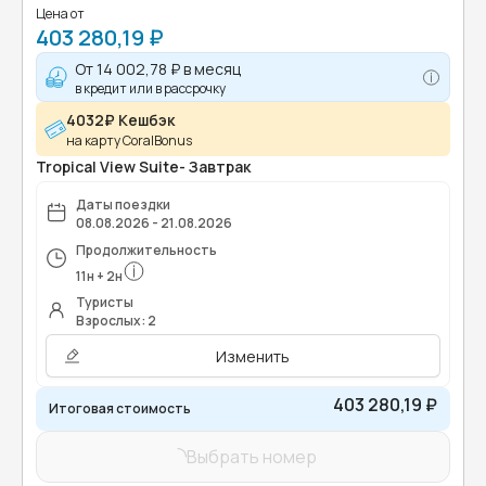
Цена от
403 280,19 ₽
От
14 002,78 ₽
в месяц
в кредит или в рассрочку
4032₽ Кешбэк
на карту CoralBonus
Tropical View Suite- Завтрак
Даты поездки
08.08.2026 - 21.08.2026
Продолжительность
11
н
+
2
н
Туристы
Взрослых: 2
Изменить
403 280,19 ₽
Итоговая стоимость
Выбрать номер