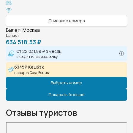
Описание номера
Вылет
:
Москва
Цена от
634 518,53 ₽
От
22 031,89 ₽
в месяц
в кредит или в рассрочку
6345₽ Кешбэк
на карту CoralBonus
Выбрать номер
Показать больше
Отзывы туристов