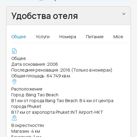
Удобства отеля
Общее
Услуги
Номера
Питание
Mice
Общее
Дата основания
:
2006
Последняя реновация
:
2016 (Только в номерах)
Общая площадь
:
64 749 кв.м.
Расположение
Город
:
Bang Tao Beach
В 1 км от города Bang Tao Beach. В 4 км от центра
города Phuket
В 17 км от аэропорта Phuket INT Airport-HKT
В окрестностях
Магазин
:
4 км
Банкомат
:
1 км