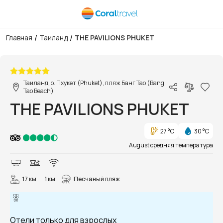
/
/
Главная
Таиланд
THE PAVILIONS PHUKET
1/57
Таиланд, о. Пхукет (Phuket), пляж Банг Тао (Bang
Tao Beach)
THE PAVILIONS PHUKET
27 °C
30 °C
August средняя температура
17 км
1 км
Песчаный пляж
Отели только для взрослых