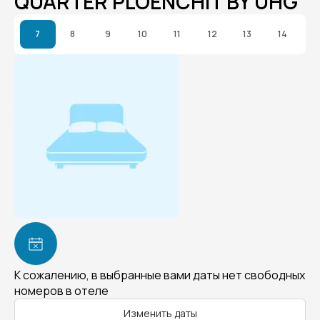
QUARTER PLOENCHIT BY UHG
7
8
9
10
11
12
13
14
К сожалению, в выбранные вами даты нет свободных
номеров в отеле
Изменить даты