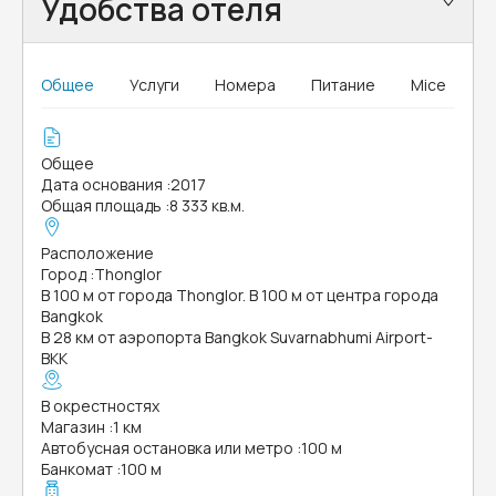
Удобства отеля
Общее
Услуги
Номера
Питание
Mice
Общее
Дата основания
:
2017
Общая площадь
:
8 333 кв.м.
Расположение
Город
:
Thonglor
В 100 м от города Thonglor. В 100 м от центра города
Bangkok
В 28 км от аэропорта Bangkok Suvarnabhumi Airport-
BKK
В окрестностях
Магазин
:
1 км
Автобусная остановка или метро
:
100 м
Банкомат
:
100 м