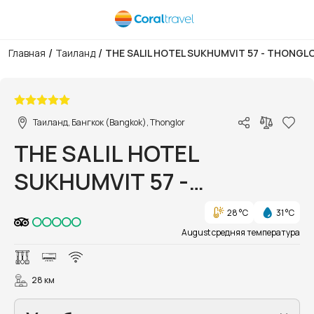
/
/
Главная
Таиланд
THE SALIL HOTEL SUKHUMVIT 57 - THONGL
1/1
Таиланд, Бангкок (Bangkok), Thonglor
THE SALIL HOTEL
SUKHUMVIT 57 -
THONGLOR
28 °C
31 °C
August средняя температура
28 км