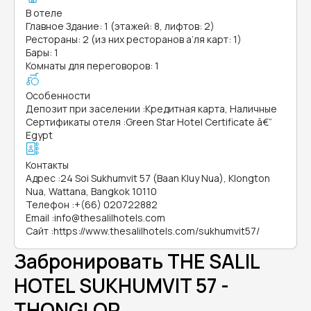
В отеле
Главное Здание: 1 (этажей: 8, лифтов: 2)
Рестораны: 2 (из них ресторанов а’ля карт: 1)
Бары: 1
Комнаты для переговоров: 1
Особенности
Депозит при заселении
:
Кредитная карта, Наличные
Сертификаты отеля
:
Green Star Hotel Certificate â€“
Egypt
Контакты
Адрес
:
24 Soi Sukhumvit 57 (Baan Kluy Nua), Klongton
Nua, Wattana, Bangkok 10110
Телефон
:
+(66) 020722882
Email
:
info@thesalilhotels.com
Сайт
:
https://www.thesalilhotels.com/sukhumvit57/
Забронировать THE SALIL
HOTEL SUKHUMVIT 57 -
THONGLOR