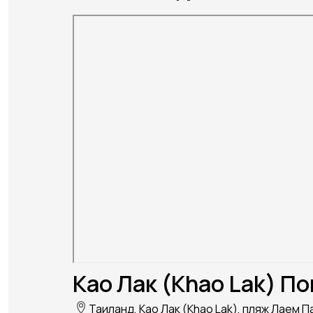
Као Лак (Khao Lak) По
Таиланд, Као Лак (Khao Lak), пляж Лаем 