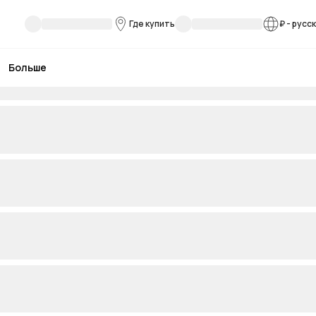
Где купить
₽
-
русс
Больше