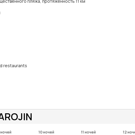
щественного пляжа, протяженность 11 км
с
nd restaurants
AROJIN
 ночей
10 ночей
11 ночей
12 ноч