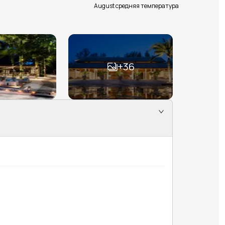
August средняя температура
+
36