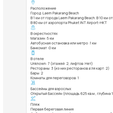
Расположение
Город
:
Laem Pakarang Beach
В 1 км от города Laem Pakarang Beach. В 10 км о
В 80 км от аэропорта Phuket INT Airport-HKT
В окрестностях
Магазин
:
5 км
Автобусная остановка или метро
:
1 км
Банкомат
:
0 км
В отеле
Unknown: 7 (этажей: 2, лифтов: Нет)
Рестораны: 3 (из них ресторанов а’ля карт: 2)
Бары: 2
Комнаты для переговоров: 1
Бассейны для взрослых
Открытый Бассейн (площадь 625 кв.м., глубина 
Пляж
Первая береговая линия