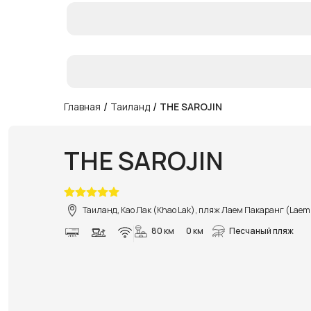
/
/
Главная
Таиланд
THE SAROJIN
THE SAROJIN
Таиланд, Као Лак (Khao Lak), пляж Лаем Пакаранг (Laem
80 км
0 км
Песчаный пляж