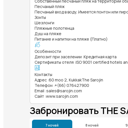
Собственный песчаный пляж на территории об
Песчаный пляж
Песчаный вход в воду, Имеется понтон или пир
Зонты
Шезлонги
Пляжные полотенца
Душ на пляже
Питание и напитки на пляже (Платно)
Особенности
Депозит при заселении
:
Кредитная карта
Сертификаты отеля
:
ISO 9001 certified hotels a
Контакты
Адрес
:
60 moo 2, KukkakThe Sarojin
Телефон
:
+(66) 076427900
Email
:
sales@sarojin.com
Сайт
:
www.sarojin.com
Забронировать THE S
7 ночей
8 ночей
9