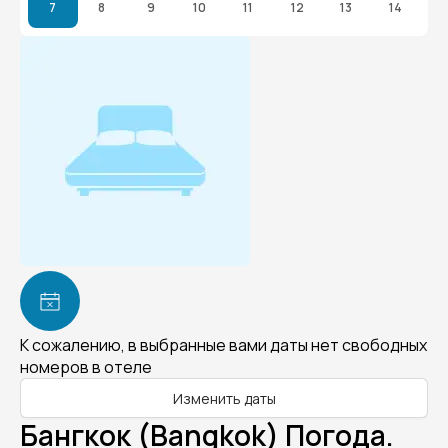
7
8
9
10
11
12
13
14
К сожалению, в выбранные вами даты нет свободных
номеров в отеле
Изменить даты
Бангкок (Bangkok) Погода.