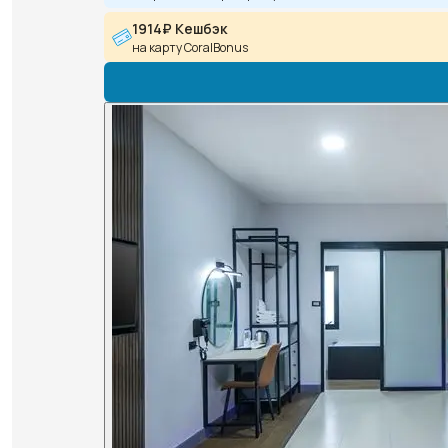
1914₽ Кешбэк
на карту CoralBonus