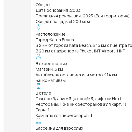
Общее
Дата основания
:
2003
Последняя реновация
:
2023 (Вся территория)
Общая площадь
:
3 200 кв.м.
Расположение
Город
:
Karon Beach
В 2 км от города Kata Beach. В 15 км от центра 
В 29 км от аэропорта Phuket INT Airport-HKT
В окрестностях
Магазин
:
5 км
Автобусная остановка или метро
:
114 км
Банкомат
:
80 м
В отеле
Главное Здание: 3 (этажей: 3, лифтов: Нет)
Рестораны: 1 (из них ресторанов а’ля карт: 1)
Бары: 1
Комнаты для переговоров: 1
Бассейны для взрослых