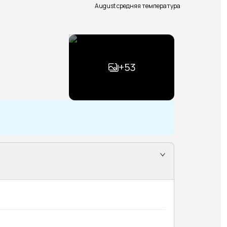
August средняя температура
+
53