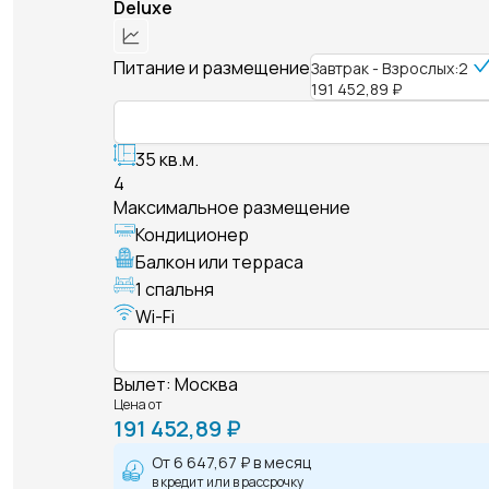
Deluxe
Питание и размещение
Завтрак - Взрослых:2
191 452,89 ₽
35 кв.м.
4
Максимальное размещение
Кондиционер
Балкон или терраса
1 спальня
Wi-Fi
Вылет
:
Москва
Цена от
191 452,89 ₽
От
6 647,67 ₽
в месяц
в кредит или в рассрочку