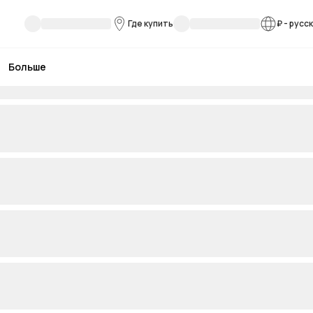
Где купить
₽
-
русс
Больше