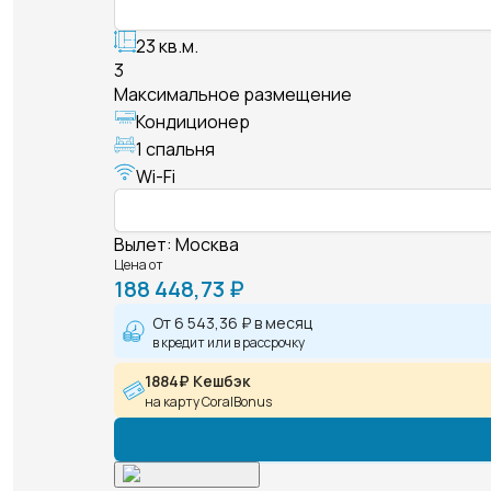
23 кв.м.
3
Максимальное размещение
Кондиционер
1 спальня
Wi-Fi
Вылет
:
Москва
Цена от
188 448,73 ₽
От
6 543,36 ₽
в месяц
в кредит или в рассрочку
1884₽ Кешбэк
на карту CoralBonus