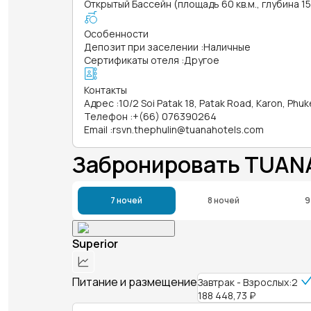
Открытый Бассейн (площадь 60 кв.м., глубина 1
Особенности
Депозит при заселении
:
Наличные
Сертификаты отеля
:
Другое
Контакты
Адрес
:
10/2 Soi Patak 18, Patak Road, Karon, Phuk
Телефон
:
+(66) 076390264
Email
:
rsvn.thephulin@tuanahotels.com
Забронировать TUAN
7 ночей
8 ночей
9
Superior
Питание и размещение
Завтрак - Взрослых:2
188 448,73 ₽