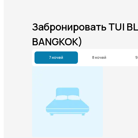
Забронировать TUI B
BANGKOK)
7 ночей
8 ночей
9