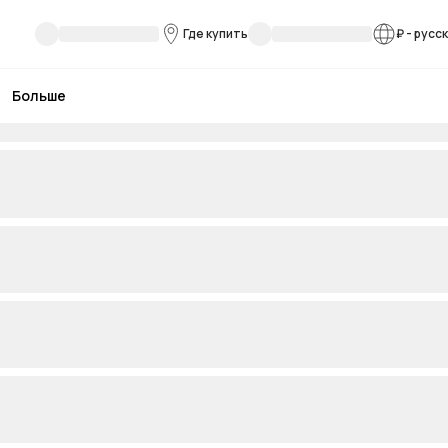
Где купить
₽
-
русс
Больше