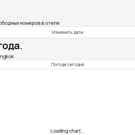
вободных номеров в отеле
Изменить даты
года.
angkok
Погода сегодня
Loading chart...