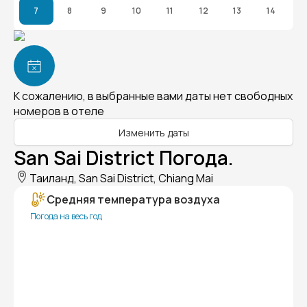
7
8
9
10
11
12
13
14
К сожалению, в выбранные вами даты нет свободных
номеров в отеле
Изменить даты
San Sai District Погода.
Таиланд, San Sai District, Chiang Mai
Средняя температура воздуха
Погода на весь год