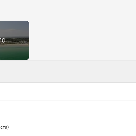
10
ста)