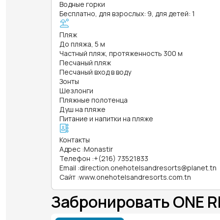
Водные горки
Бесплатно, для взрослых: 9, для детей: 1
Пляж
До пляжа, 5 м
Частный пляж, протяженность 300 м
Песчаный пляж
Песчаный вход в воду
Зонты
Шезлонги
Пляжные полотенца
Душ на пляже
Питание и напитки на пляже
Контакты
Адрес
:
Monastir
Телефон
:
+(216) 73521833
Email
:
direction.onehotelsandresorts@planet.tn
Сайт
:
www.onehotelsandresorts.com.tn
Забронировать ONE 