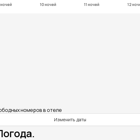
 ночей
10 ночей
11 ночей
12 ноч
вободных номеров в отеле
Изменить даты
Погода.