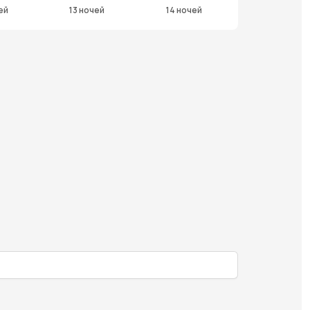
ей
13 ночей
14 ночей