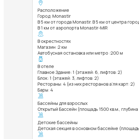
Расположение
Город
:
Monastir
В 5 км от города Monastir. В 5 км от центра горо
В 1 км от аэропорта Monastir-MIR
В окрестностях
Магазин
:
2 км
Автобусная остановка или метро
:
200 м
В отеле
Главное Здание: 1 (этажей: 6, лифтов: 2)
Блок: 1 (этажей: 3, лифтов: 2)
Рестораны: 4 (из них ресторанов а’ля карт: 2)
Бары: 4
Бассейны для взрослых
Открытый Бассейн (площадь 1500 кв.м., глубина
Детские бассейны
Детская секция в основном бассейне (площадь 1