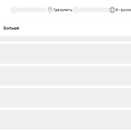
Где купить
₽
-
русс
Больше