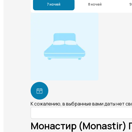
7 ночей
8 ночей
9
К сожалению, в выбранные вами даты нет с
Монастир (Monastir) 