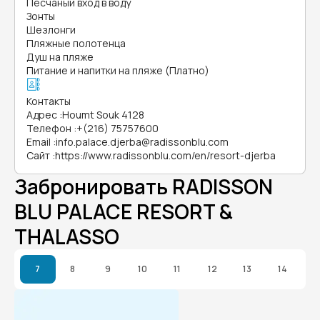
Песчаный вход в воду
Зонты
Шезлонги
Пляжные полотенца
Душ на пляже
Питание и напитки на пляже (Платно)
Контакты
Адрес
:
Houmt Souk 4128
Телефон
:
+(216) 75757600
Email
:
info.palace.djerba@radissonblu.com
Сайт
:
https://www.radissonblu.com/en/resort-djerba
Забронировать RADISSON
BLU PALACE RESORT &
THALASSO
7
8
9
10
11
12
13
14