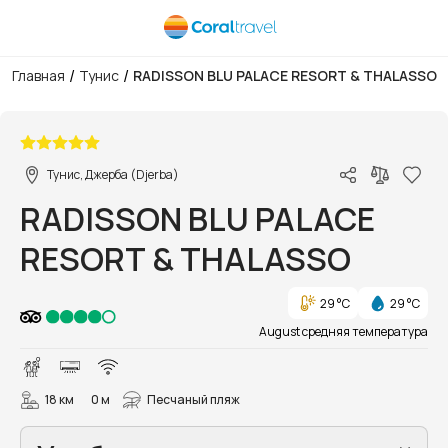
/
/
Главная
Тунис
RADISSON BLU PALACE RESORT & THALASSO
1/68
Тунис, Джерба (Djerba)
RADISSON BLU PALACE
RESORT & THALASSO
29 °C
29 °C
August средняя температура
18 км
0 м
Песчаный пляж