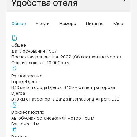
Удобства отеля
Общее
Услуги
Номера
Питание
Mice
Общее
Дата основания
:
1997
Последняя реновация
:
2022 (Общественные места)
Общая площадь
:
10 000 кв.м.
Расположение
Город
:
Djerba
В 10 км от города Djerba. В 10 км от центра города
Djerba
В 18 км от аэропорта Zarzis International Airport-DJE
В окрестностях
Автобусная остановка или метро
:
150 м
Банкомат
:
1 м
В отеле