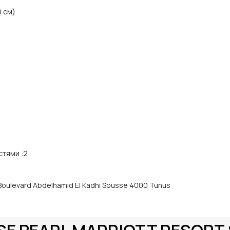
0 см)
стями
:
2
 Boulevard Abdelhamid El Kadhi Sousse 4000 Tunus