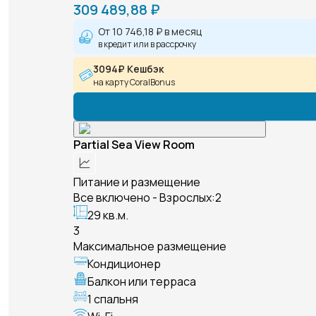
309 489,88 ₽
От
10 746,18 ₽
в месяц
в кредит или в рассрочку
3094₽ Кешбэк
на карту CoralBonus
Partial Sea View Room
Питание и размещение
Все включено - Взрослых:2
29 кв.м.
3
Максимальное размещение
Кондиционер
Балкон или терраса
1 спальня