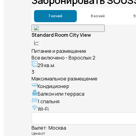
Забронировать SOUS
7 ночей
8 ночей
9
Standard Room City View
Питание и размещение
Все включено - Взрослых:2
29 кв.м.
3
Максимальное размещение
Кондиционер
Балкон или терраса
1 спальня
Wi-Fi
Вылет
:
Москва
Цена от