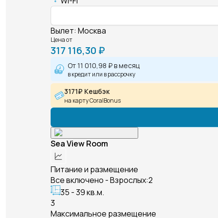
Wi-Fi
Вылет
:
Москва
Цена от
317 116,30 ₽
От
11 010,98 ₽
в месяц
в кредит или в рассрочку
3171₽ Кешбэк
на карту CoralBonus
Sea View Room
Питание и размещение
Все включено - Взрослых:2
35 - 39 кв.м.
3
Максимальное размещение