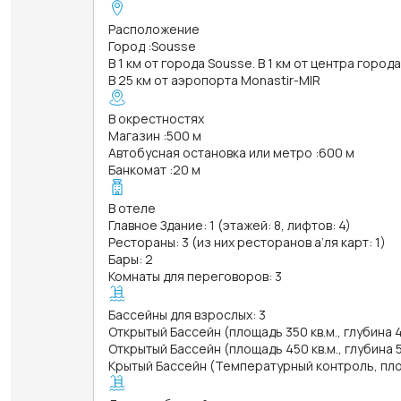
Расположение
Город
:
Sousse
В 1 км от города Sousse. В 1 км от центра город
В 25 км от аэропорта Monastir-MIR
В окрестностях
Магазин
:
500 м
Автобусная остановка или метро
:
600 м
Банкомат
:
20 м
В отеле
Главное Здание: 1 (этажей: 8, лифтов: 4)
Рестораны: 3 (из них ресторанов а’ля карт: 1)
Бары: 2
Комнаты для переговоров: 3
Бассейны для взрослых: 3
Открытый Бассейн (площадь 350 кв.м., глубина 
Открытый Бассейн (площадь 450 кв.м., глубина 
Крытый Бассейн (Температурный контроль, площ