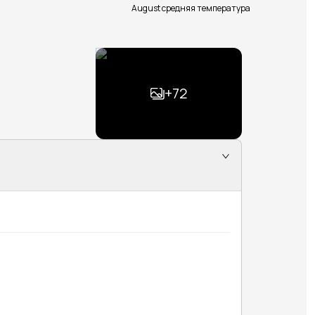
August средняя температура
+
72