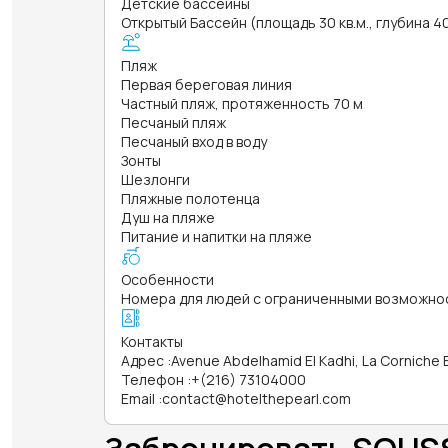
Детские бассейны
Открытый Бассейн (площадь 30 кв.м., глубина 4
Пляж
Первая береговая линия
Частный пляж, протяженность 70 м
Песчаный пляж
Песчаный вход в воду
Зонты
Шезлонги
Пляжные полотенца
Душ на пляже
Питание и напитки на пляже
Особенности
Номера для людей с ограниченными возможно
Контакты
Адрес
:
Avenue Abdelhamid El Kadhi, La Corniche
Телефон
:
+(216) 73104000
Email
:
contact@hotelthepearl.com