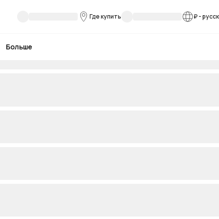
Где купить
₽
-
русс
Больше