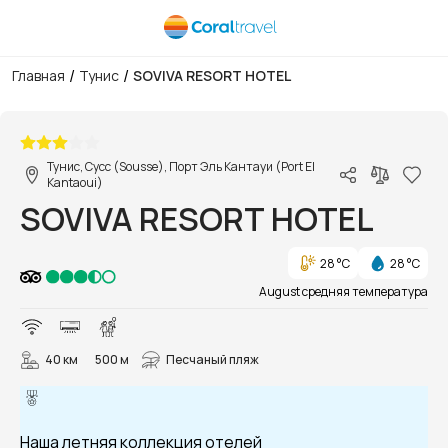
/
/
Главная
Тунис
SOVIVA RESORT HOTEL
1/43
Тунис, Сусс (Sousse), Порт Эль Кантауи (Port El
Kantaoui)
SOVIVA RESORT HOTEL
28 °C
28 °C
August средняя температура
40 км
500 м
Песчаный пляж
Наша летняя коллекция отелей