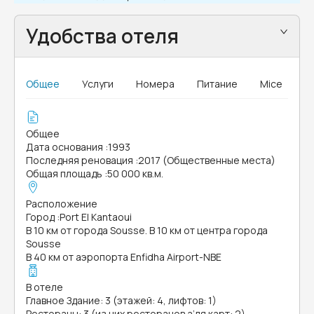
Удобства отеля
Общее
Услуги
Номера
Питание
Mice
Общее
Дата основания
:
1993
Последняя реновация
:
2017 (Общественные места)
Общая площадь
:
50 000 кв.м.
Расположение
Город
:
Port El Kantaoui
В 10 км от города Sousse. В 10 км от центра города
Sousse
В 40 км от аэропорта Enfidha Airport-NBE
В отеле
Главное Здание: 3 (этажей: 4, лифтов: 1)
Рестораны: 3 (из них ресторанов а’ля карт: 2)