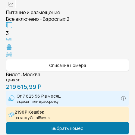
Питание и размещение
Все включено - Взрослых:2
3
Описание номера
Вылет
:
Москва
Цена от
219 615,99 ₽
От
7 625,56 ₽
в месяц
в кредит или в рассрочку
2196₽ Кешбэк
на карту CoralBonus
Выбрать номер