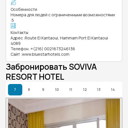
Особенности
Номера для людей с ограниченными возможностями
:
5
Контакты
Адрес
:
Route EI Kantaoui, Hammam Port El Kantaoui
4089
Телефон
:
+(216) 0021673246136
Сайт
:
www.bluestarhotels.com
Забронировать SOVIVA
RESORT HOTEL
7
8
9
10
11
12
13
14