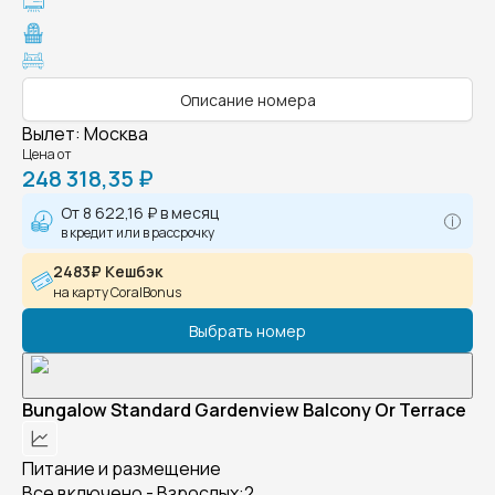
Описание номера
Вылет
:
Москва
Цена от
248 318,35 ₽
От
8 622,16 ₽
в месяц
в кредит или в рассрочку
2483₽ Кешбэк
на карту CoralBonus
Выбрать номер
Bungalow Standard Gardenview Balcony Or Terrace
Питание и размещение
Все включено - Взрослых:2