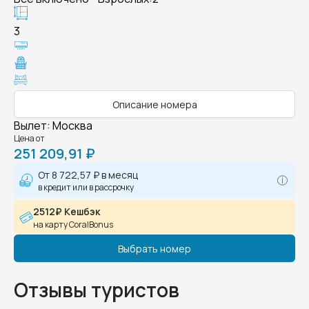
3
Описание номера
Вылет
:
Москва
Цена от
251 209,91 ₽
От
8 722,57 ₽
в месяц
в кредит или в рассрочку
2512₽ Кешбэк
на карту CoralBonus
Выбрать номер
Отзывы туристов