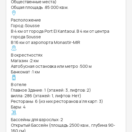
Общественные места)
Общая площадь
:
85 000 кв.м.
Расположение
Город
:
Sousse
В 4 км от города Port El Kantaoui. В 4 км от центра
города Sousse
В 16 км от аэропорта Monastir-MIR
В окрестностях
Магазин
:
2 км
Автобусная остановка или метро
:
500 м
Банкомат
:
1 км
В отеле
Главное Здание: 1 (этажей: 3, лифтов: 2)
вилла: 286 (этажей: 1, лифтов: Нет)
Рестораны: 6 (из них ресторанов а’ля карт: 3)
Бары: 4
Бассейны для взрослых: 2
Открытый Бассейн (площадь 2500 кв.м., глубина 90-
160 см)