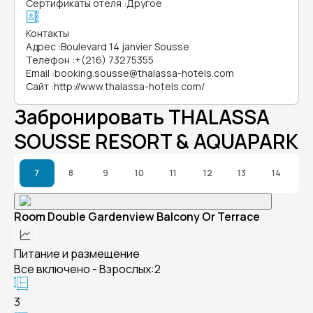
Сертификаты отеля
:
Другое
Контакты
Адрес
:
Boulevard 14 janvier Sousse
Телефон
:
+(216) 73275355
Email
:
booking.sousse@thalassa-hotels.com
Сайт
:
http://www.thalassa-hotels.com/
Забронировать THALASSA
SOUSSE RESORT & AQUAPARK
7
8
9
10
11
12
13
14
Room Double Gardenview Balcony Or Terrace
Питание и размещение
Все включено - Взрослых:2
3