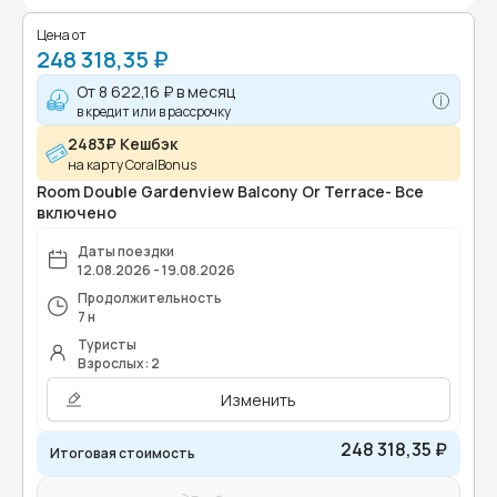
Цена от
248 318,35 ₽
От
8 622,16 ₽
в месяц
в кредит или в рассрочку
2483₽ Кешбэк
на карту CoralBonus
Room Double Gardenview Balcony Or Terrace- Все
включено
Даты поездки
12.08.2026 - 19.08.2026
Продолжительность
7 н
Туристы
Взрослых: 2
Изменить
248 318,35 ₽
Итоговая стоимость