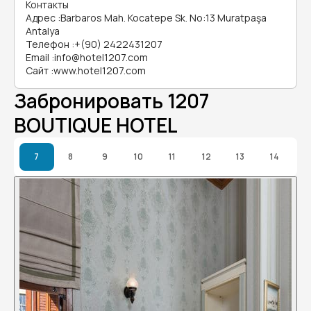
Контакты
Адрес
:
Barbaros Mah. Kocatepe Sk. No:13 Muratpaşa
Antalya
Телефон
:
+(90) 2422431207
Email
:
info@hotel1207.com
Сайт
:
www.hotel1207.com
Забронировать 1207
BOUTIQUE HOTEL
7
8
9
10
11
12
13
14