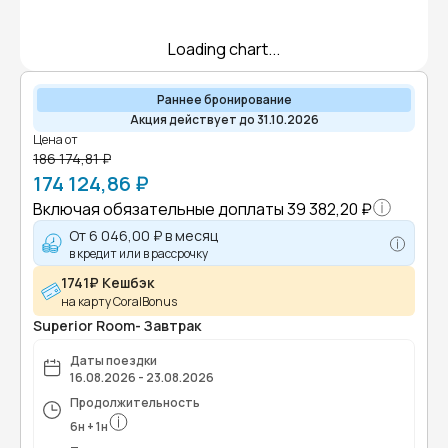
Loading chart...
Раннее бронирование
Акция действует до 31.10.2026
Цена от
186 174,81 ₽
174 124,86 ₽
Включая обязательные доплаты
39 382,20 ₽
От
6 046,00 ₽
в месяц
в кредит или в рассрочку
1741₽ Кешбэк
на карту CoralBonus
Superior Room- Завтрак
Даты поездки
16.08.2026 - 23.08.2026
Продолжительность
6
н
+
1
н