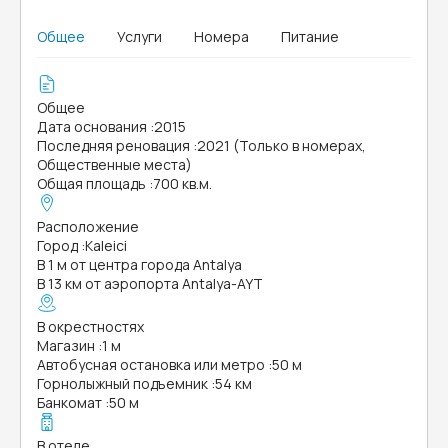
Общее
Услуги
Номера
Питание
Общее
Дата основания
:
2015
Последняя реновация
:
2021 (Только в номерах,
Общественные места)
Общая площадь
:
700 кв.м.
Расположение
Город
:
Kaleici
В 1 м от центра города Antalya
В 13 км от аэропорта Antalya-AYT
В окрестностях
Магазин
:
1 м
Автобусная остановка или метро
:
50 м
Горнолыжный подъемник
:
54 км
Банкомат
:
50 м
В отеле