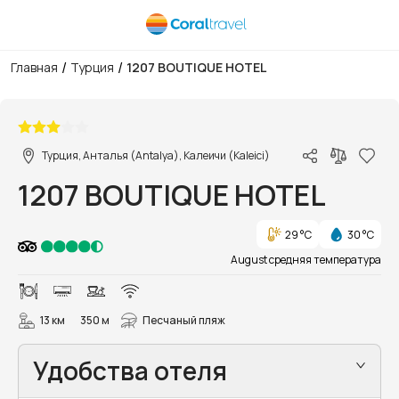
/
/
Главная
Турция
1207 BOUTIQUE HOTEL
1/52
Турция, Анталья (Antalya), Калеичи (Kaleici)
1207 BOUTIQUE HOTEL
29 °C
30 °C
August средняя температура
13 км
350 м
Песчаный пляж
Удобства отеля