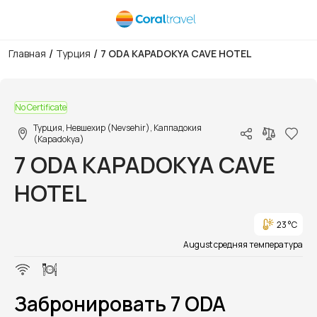
/
/
Главная
Турция
7 ODA KAPADOKYA CAVE HOTEL
1/1
No Certificate
Турция, Невшехир (Nevsehir), Каппадокия
(Kapadokya)
7 ODA KAPADOKYA CAVE
HOTEL
23 °C
August средняя температура
Забронировать 7 ODA