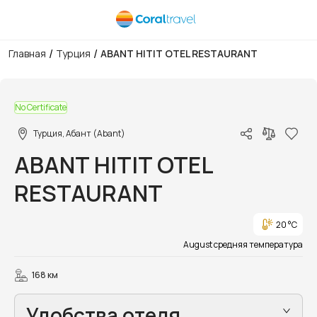
/
/
Главная
Турция
ABANT HITIT OTEL RESTAURANT
1/25
No Certificate
Турция, Абант (Abant)
ABANT HITIT OTEL
RESTAURANT
20 °C
August средняя температура
168 км
Удобства отеля