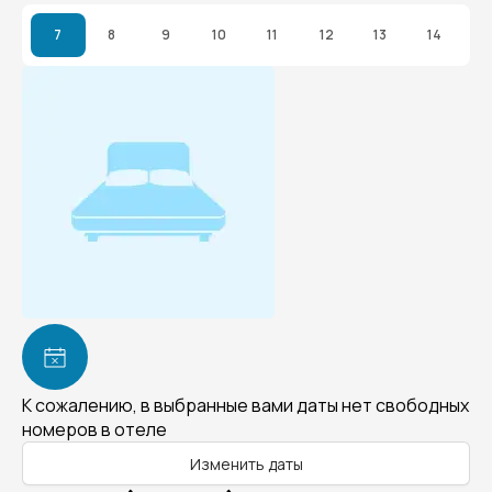
7
8
9
10
11
12
13
14
К сожалению, в выбранные вами даты нет свободных
номеров в отеле
Изменить даты