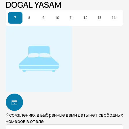
DOGAL YASAM
7
8
9
10
11
12
13
14
К сожалению, в выбранные вами даты нет свободных
номеров в отеле