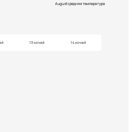
August средняя температура
ей
13 ночей
14 ночей