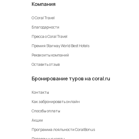
Компания
О Coral Travel
Благодарности
Пресса о Coral Travel
Премия Starway World Best Hotels
Реквизиты компаний
Оставить отзыв
Бронирование туров на coral.ru
Контакты
Как забронировать онлайн
Способы оплаты
Акции
Программа лояльности CoralBonus
Подарочные карты