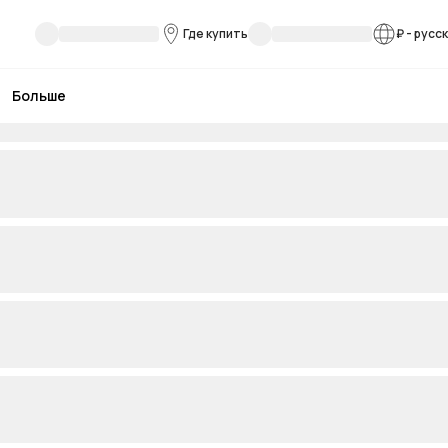
Где купить
₽
-
русс
Больше