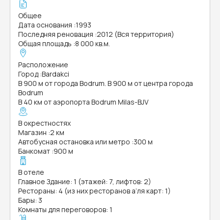
Общее
Дата основания
:
1993
Последняя реновация
:
2012 (Вся территория)
Общая площадь
:
8 000 кв.м.
Расположение
Город
:
Bardakci
В 900 м от города Bodrum. В 900 м от центра города
Bodrum
В 40 км от аэропорта Bodrum Milas-BJV
В окрестностях
Магазин
:
2 км
Автобусная остановка или метро
:
300 м
Банкомат
:
900 м
В отеле
Главное Здание: 1 (этажей: 7, лифтов: 2)
Рестораны: 4 (из них ресторанов а’ля карт: 1)
Бары: 3
Комнаты для переговоров: 1