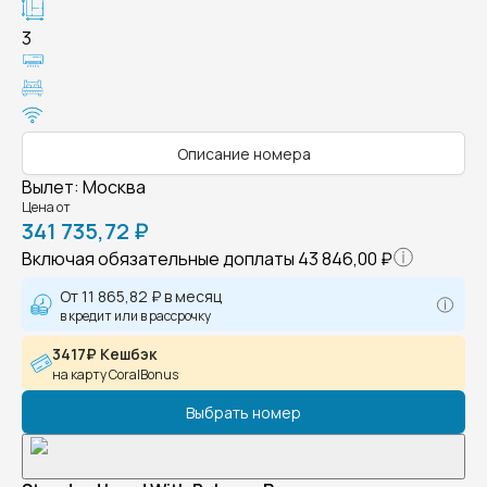
3
Описание номера
Вылет
:
Москва
Цена от
341 735,72 ₽
Включая обязательные доплаты
43 846,00 ₽
От
11 865,82 ₽
в месяц
в кредит или в рассрочку
3417₽ Кешбэк
на карту CoralBonus
Выбрать номер