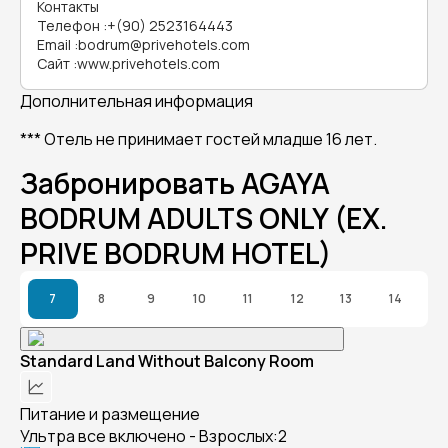
Контакты
Телефон
:
+(90) 2523164443
Email
:
bodrum@privehotels.com
Сайт
:
www.privehotels.com
Дополнительная информация
*** Отель не принимает гостей младше 16 лет.
Забронировать AGAYA
BODRUM ADULTS ONLY (EX.
PRIVE BODRUM HOTEL)
7
8
9
10
11
12
13
14
Standard Land Without Balcony Room
Питание и размещение
Ультра все включено - Взрослых:2