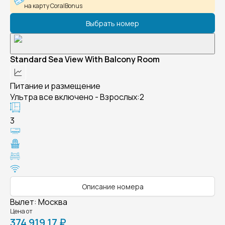
на карту CoralBonus
Выбрать номер
Standard Sea View With Balcony Room
Питание и размещение
Ультра все включено - Взрослых:2
3
Описание номера
Вылет
:
Москва
Цена от
374 919,17 ₽