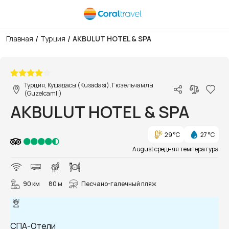
/
/
Главная
Турция
AKBULUT HOTEL & SPA
1/51
Турция, Кушадасы (Kusadasi), Гюзельчамлы
(Guzelcamli)
AKBULUT HOTEL & SPA
29 °C
27 °C
August средняя температура
90 км
80 м
Песчано-галечный пляж
СПА-Отели