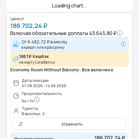
Loading chart...
Цена от
186 702,24 ₽
Включая обязательные доплаты
45 645,80 ₽
От
6 482,72 ₽
в месяц
в кредит или в рассрочку
1867₽ Кешбэк
на карту CoralBonus
Economy Room Without Balcony- Все включено
Даты поездки
07.08.2026 - 14.08.2026
Продолжительность
6
н
+
1
н
Туристы
Взрослых: 2
Изменить
186 702,24 ₽
Итоговая стоимость