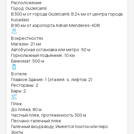
Расположение
Город
:
Guzelcamli
В 300 м от города Guzelcamli. В 24 км от центра города
Kusadasi
В 90 км от аэропорта Adnan Menderes-ADB
В окрестностях
Магазин
:
21 км
Автобусная остановка или метро
:
50 м
Горнолыжный подъемник
:
10 км
Банкомат
:
500 м
В отеле
Главное Здание: 1 (этажей: 4, лифтов: 2)
Рестораны: 2
Бары: 2
Пляж
До пляжа, 80 м
Частный пляж, протяженность 300 м
Песчано-галечный пляж
Галечный вход в воду, Имеется понтон или пирс
Зонты