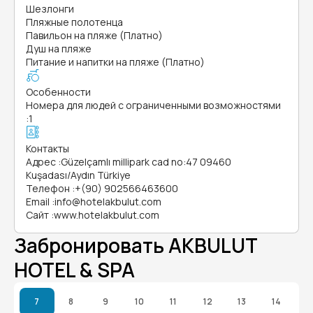
Шезлонги
Пляжные полотенца
Павильон на пляже (Платно)
Душ на пляже
Питание и напитки на пляже (Платно)
Особенности
Номера для людей с ограниченными возможностями
:
1
Контакты
Адрес
:
Güzelçamlı millipark cad no:47 09460
Kuşadası/Aydın Türkiye
Телефон
:
+(90) 902566463600
Email
:
info@hotelakbulut.com
Сайт
:
www.hotelakbulut.com
Забронировать AKBULUT
HOTEL & SPA
7
8
9
10
11
12
13
14