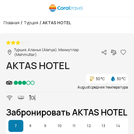
/
/
Главная
Турция
AKTAS HOTEL
1/1
Турция, Аланья (Alanya), Махмутлар
(Mahmutlar)
AKTAS HOTEL
30 °C
30 °C
August средняя температура
Забронировать AKTAS HOTEL
7
8
9
10
11
12
13
14