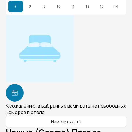
7
8
9
10
11
12
13
14
К сожалению, в выбранные вами даты нет свободных
номеров в отеле
Изменить даты