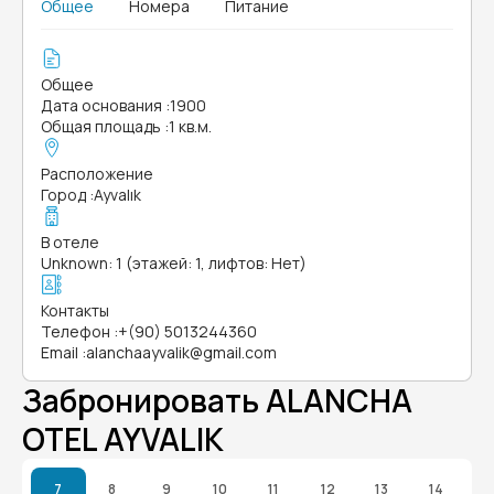
Общее
Номера
Питание
Общее
Дата основания
:
1900
Общая площадь
:
1 кв.м.
Расположение
Город
:
Ayvalık
В отеле
Unknown: 1 (этажей: 1, лифтов: Нет)
Контакты
Телефон
:
+(90) 5013244360
Email
:
alanchaayvalik@gmail.com
Забронировать ALANCHA
OTEL AYVALIK
7
8
9
10
11
12
13
14