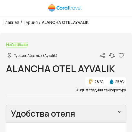
/
/
Главная
Турция
ALANCHA OTEL AYVALIK
1/16
No Certificate
Турция, Айвалык (Ayvalık)
ALANCHA OTEL AYVALIK
28 °C
25 °C
August средняя температура
Удобства отеля