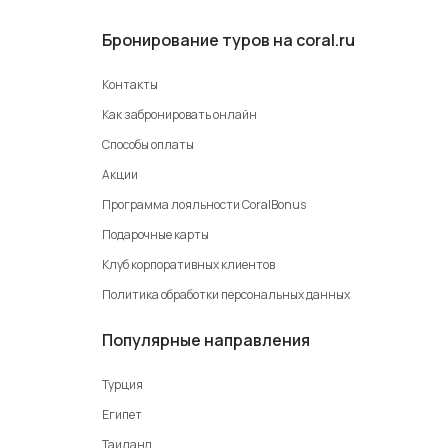
Бронирование туров на coral.ru
Контакты
Как забронировать онлайн
Способы оплаты
Акции
Программа лояльности CoralBonus
Подарочные карты
Клуб корпоративных клиентов
Политика обработки персональных данных
Популярные направления
Турция
Египет
Таиланд