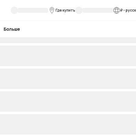
Где купить
₽
-
русс
Больше