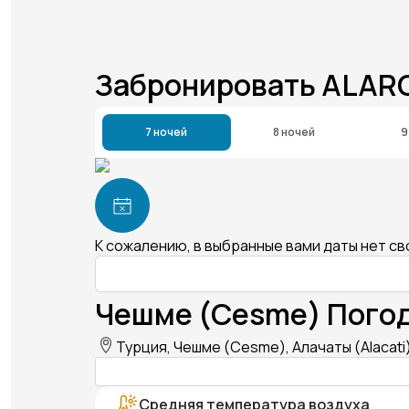
Забронировать ALARO
7 ночей
8 ночей
9
К сожалению, в выбранные вами даты нет с
Чешме (Cesme) Погод
Турция, Чешме (Cesme), Алачаты (Alacati
Средняя температура воздуха