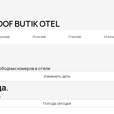
OF BUTIK OTEL
 ночей
10 ночей
11 ночей
12 ноч
вободных номеров в отеле
Изменить даты
а.
)
Погода сегодня