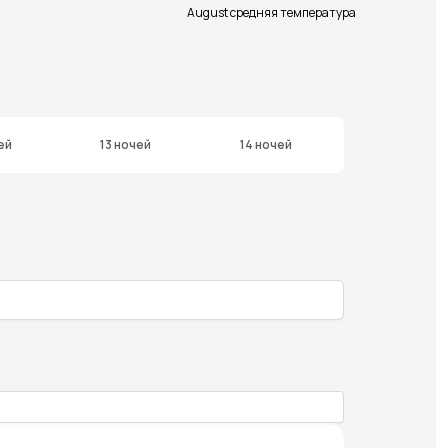
August средняя температура
ей
13 ночей
14 ночей