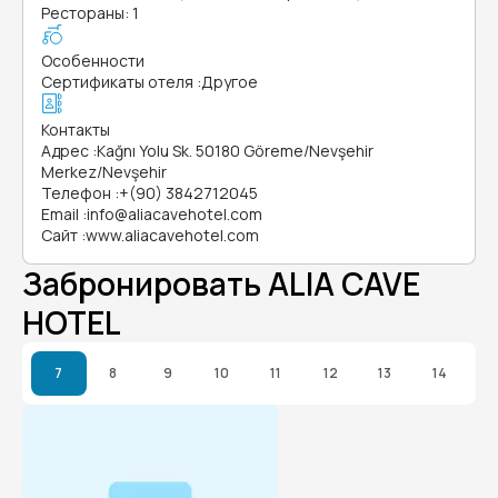
Рестораны: 1
Особенности
Сертификаты отеля
:
Другое
Контакты
Адрес
:
Kağnı Yolu Sk. 50180 Göreme/Nevşehir
Merkez/Nevşehir
Телефон
:
+(90) 3842712045
Email
:
info@aliacavehotel.com
Сайт
:
www.aliacavehotel.com
Забронировать ALIA CAVE
HOTEL
7
8
9
10
11
12
13
14