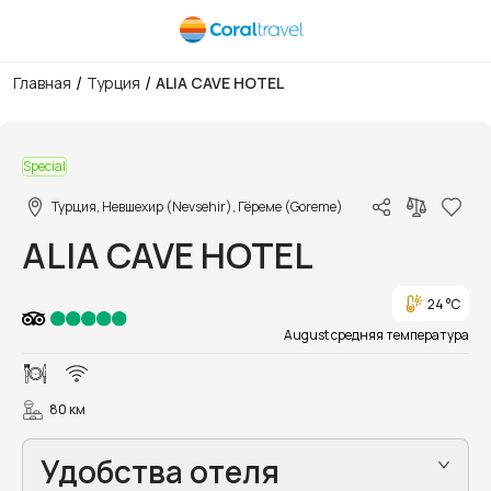
/
/
Главная
Турция
ALIA CAVE HOTEL
1/42
Special
Турция, Невшехир (Nevsehir), Гёреме (Goreme)
ALIA CAVE HOTEL
24 °C
August средняя температура
80 км
Удобства отеля