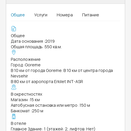
Общее
Услуги
Номера
Питание
Общее
Дата основания
:
2019
Общая площадь
:
550 кв.м.
Расположение
Город
:
Goreme
В 10 км от города Goreme. В 10 км от центра города
Nevsehir
В 80 км от аэропорта Erkilet INT-ASR
В окрестностях
Магазин
:
15 км
Автобусная остановка или метро
:
150 м
Банкомат
:
250 м
В отеле
Главное Здание: 1 (этажей: 2, лифтов: Нет)