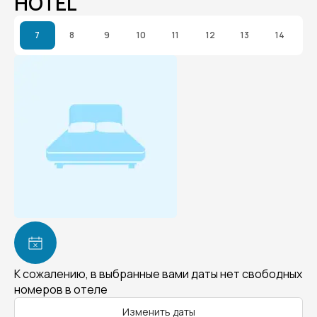
HOTEL
7
8
9
10
11
12
13
14
К сожалению, в выбранные вами даты нет свободных
номеров в отеле
Изменить даты