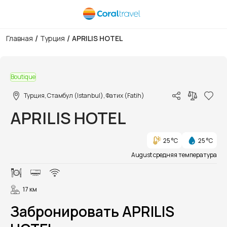
/
/
Главная
Турция
APRILIS HOTEL
1/25
Boutique
Турция, Стамбул (Istanbul), Фатих (Fatih)
APRILIS HOTEL
25 °C
25 °C
August средняя температура
17 км
Забронировать APRILIS