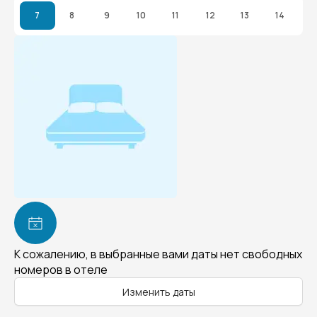
7
8
9
10
11
12
13
14
К сожалению, в выбранные вами даты нет свободных
номеров в отеле
Изменить даты