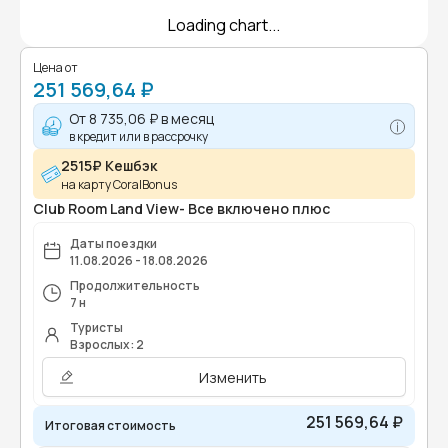
Loading chart...
Цена от
251 569,64 ₽
От
8 735,06 ₽
в месяц
в кредит или в рассрочку
2515₽ Кешбэк
на карту CoralBonus
Club Room Land View- Все включено плюс
Даты поездки
11.08.2026 - 18.08.2026
Продолжительность
7 н
Туристы
Взрослых: 2
Изменить
251 569,64 ₽
Итоговая стоимость