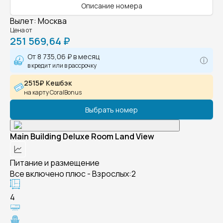
Описание номера
Вылет
:
Москва
Цена от
251 569,64 ₽
От
8 735,06 ₽
в месяц
в кредит или в рассрочку
2515₽ Кешбэк
на карту CoralBonus
Выбрать номер
Main Building Deluxe Room Land View
Питание и размещение
Все включено плюс - Взрослых:2
4