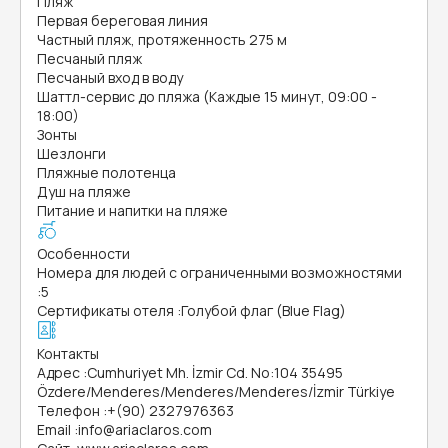
Пляж
Первая береговая линия
Частный пляж, протяженность 275 м
Песчаный пляж
Песчаный вход в воду
Шаттл-сервис до пляжа (Каждые 15 минут, 09:00 -
18:00)
Зонты
Шезлонги
Пляжные полотенца
Душ на пляже
Питание и напитки на пляже
Особенности
Номера для людей с ограниченными возможностями
:
5
Сертификаты отеля
:
Голубой флаг (Blue Flag)
Контакты
Адрес
:
Cumhuriyet Mh. İzmir Cd. No:104 35495
Özdere/Menderes/Menderes/Menderes/İzmir Türkiye
Телефон
:
+(90) 2327976363
Email
:
info@ariaclaros.com