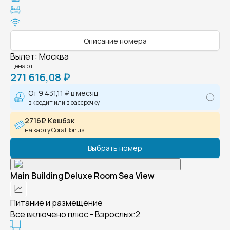
Описание номера
Вылет
:
Москва
Цена от
271 616,08 ₽
От
9 431,11 ₽
в месяц
в кредит или в рассрочку
2716₽ Кешбэк
на карту CoralBonus
Выбрать номер
Main Building Deluxe Room Sea View
Питание и размещение
Все включено плюс - Взрослых:2