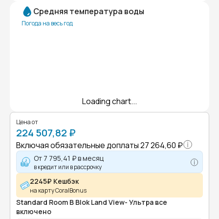
Средняя температура воды
Погода на весь год
Loading chart...
Цена от
224 507,82 ₽
Включая обязательные доплаты
27 264,60 ₽
От
7 795,41 ₽
в месяц
в кредит или в рассрочку
2245₽ Кешбэк
на карту CoralBonus
Standard Room B Blok Land View- Ультра все
включено