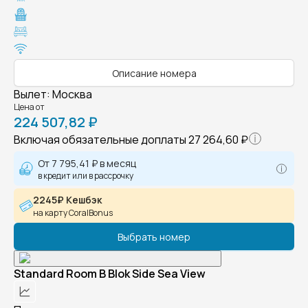
Описание номера
Вылет
:
Москва
Цена от
224 507,82 ₽
Включая обязательные доплаты
27 264,60 ₽
От
7 795,41 ₽
в месяц
в кредит или в рассрочку
2245₽ Кешбэк
на карту CoralBonus
Выбрать номер
Standard Room B Blok Side Sea View