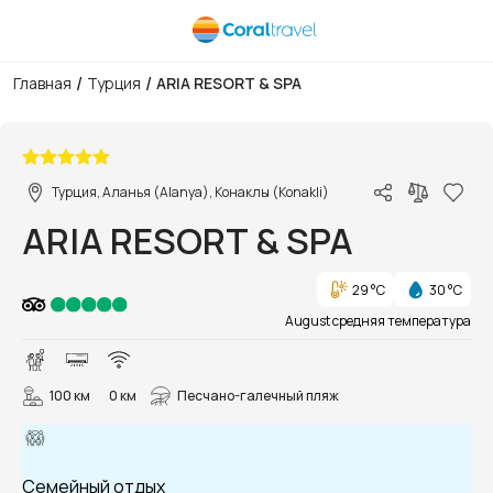
/
/
Главная
Турция
ARIA RESORT & SPA
1/151
Турция, Аланья (Alanya), Конаклы (Konakli)
ARIA RESORT & SPA
29 °C
30 °C
August средняя температура
100 км
0 км
Песчано-галечный пляж
Семейный отдых