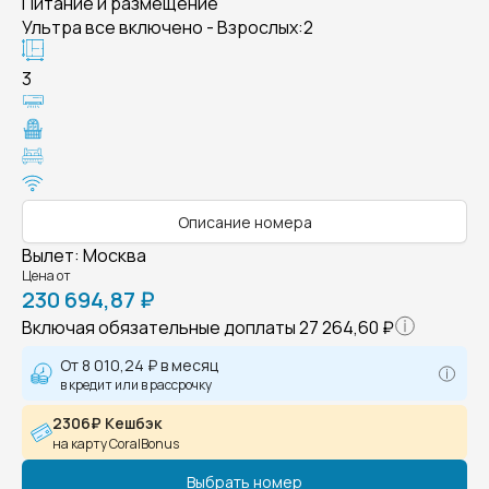
Питание и размещение
Ультра все включено - Взрослых:2
3
Описание номера
Вылет
:
Москва
Цена от
230 694,87 ₽
Включая обязательные доплаты
27 264,60 ₽
От
8 010,24 ₽
в месяц
в кредит или в рассрочку
2306₽ Кешбэк
на карту CoralBonus
Выбрать номер