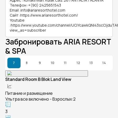
Адрес
:
Konaklı Mah. Kulak Cad. 26 / ANTALYA / ALANYA
Телефон
:
+(90) 2425651543
Email
:
info@ariaresorthotel.com
Сайт
:
https://www.ariaresorthotel.com/
Youtube
:
https://www.youtube.com/channel/UCiYcawkQNI43scCijduTA
view_as=subscriber
Забронировать ARIA RESORT
& SPA
7
8
9
10
11
12
13
14
Standard Room B Blok Land View
Питание и размещение
Ультра все включено - Взрослых:2
3