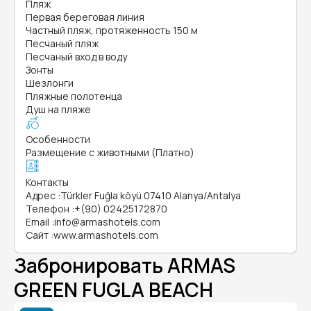
Пляж
Первая береговая линия
Частный пляж, протяженность 150 м
Песчаный пляж
Песчаный вход в воду
Зонты
Шезлонги
Пляжные полотенца
Душ на пляже
Особенности
Размещение с животными (Платно)
Контакты
Адрес
:
Türkler Fuğla köyü 07410 Alanya/Antalya
Телефон
:
+(90) 02425172870
Email
:
info@armashotels.com
Сайт
:
www.armashotels.com
Забронировать ARMAS
GREEN FUGLA BEACH