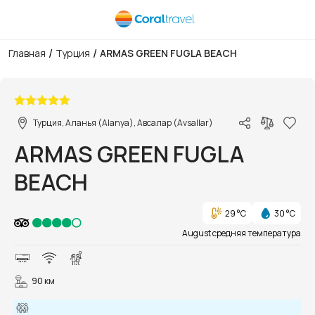
/
/
Главная
Турция
ARMAS GREEN FUGLA BEACH
1/56
Турция, Аланья (Alanya), Авсалар (Avsallar)
ARMAS GREEN FUGLA
BEACH
29 °C
30 °C
August средняя температура
90 км