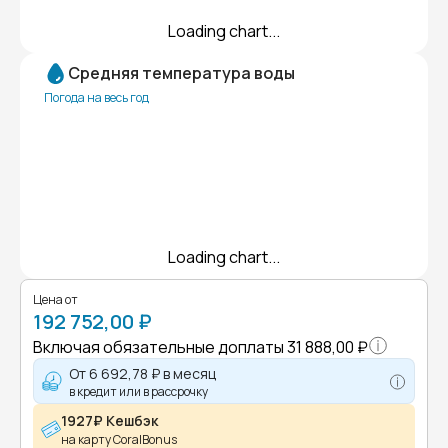
Loading chart...
Средняя температура воды
Погода на весь год
Loading chart...
Цена от
192 752,00 ₽
Включая обязательные доплаты
31 888,00 ₽
От
6 692,78 ₽
в месяц
в кредит или в рассрочку
1927₽ Кешбэк
на карту CoralBonus