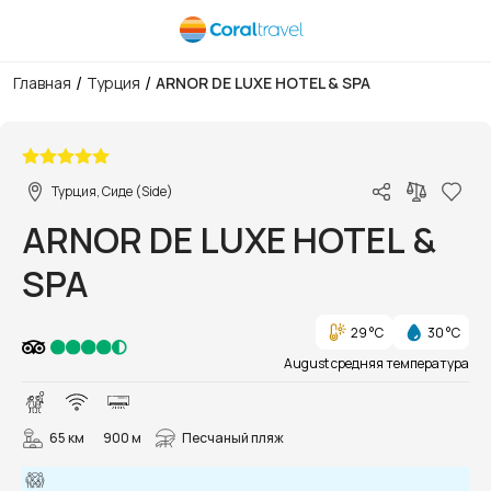
/
/
Главная
Турция
ARNOR DE LUXE HOTEL & SPA
1/92
Турция, Сиде (Side)
ARNOR DE LUXE HOTEL &
SPA
29 °C
30 °C
August средняя температура
65 км
900 м
Песчаный пляж