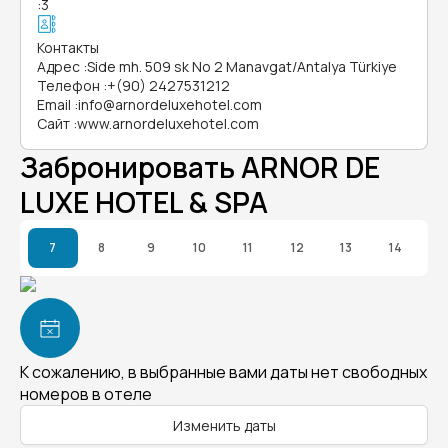
:
3
Контакты
Адрес
:
Side mh. 509 sk No 2 Manavgat/Antalya Türkiye
Телефон
:
+(90) 2427531212
Email
:
info@arnordeluxehotel.com
Сайт
:
www.arnordeluxehotel.com
Забронировать ARNOR DE
LUXE HOTEL & SPA
7
8
9
10
11
12
13
14
К сожалению, в выбранные вами даты нет свободных
номеров в отеле
Изменить даты