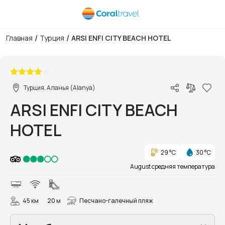
/
/
Главная
Турция
ARSI ENFI CITY BEACH HOTEL
1/44
Турция, Аланья (Alanya)
ARSI ENFI CITY BEACH
HOTEL
29 °C
30 °C
August средняя температура
45 км
20 м
Песчано-галечный пляж