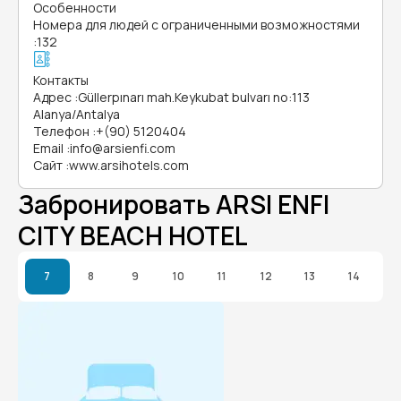
Особенности
Номера для людей с ограниченными возможностями
:
132
Контакты
Адрес
:
Güllerpınarı mah.Keykubat bulvarı no:113
Alanya/Antalya
Телефон
:
+(90) 5120404
Email
:
info@arsienfi.com
Сайт
:
www.arsihotels.com
Забронировать ARSI ENFI
CITY BEACH HOTEL
7
8
9
10
11
12
13
14