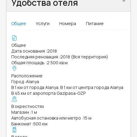
Удобства отеля
Общее
Услуги
Номера
Питание
Общее
Дата основания
:
2018
Последняя реновация
:
2018 (Вся территория)
Общая площадь
:
2 500 кв.м.
Расположение
Город
:
Alanya
В 1 км от города Alanya. В 1 км от центра города Alanya
В 45 км от аэропорта Gazipasa-GZP
В окрестностях
Магазин
:
1 м
Автобусная остановка или метро
:
15 м
Банкомат
:
500 км
В отеле