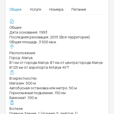
Общее
Услуги
Номера
Питание
Общее
Дата основания
:
1993
Последняя реновация
:
2015 (Вся территория)
Общая площадь
:
3 500 кв.м.
Расположение
Город
:
Alanya
В 1 км от города Alanya. В 1 км от центра города Alanya
В 125 км от аэропорта Antalya-AYT
В окрестностях
Магазин
:
500 м
Автобусная остановка или метро
:
50 м
Горнолыжный подъемник
:
150 км
Банкомат
:
100 м
В отеле
Главное Здание: 1 (этажей: 5, лифтов: 1)