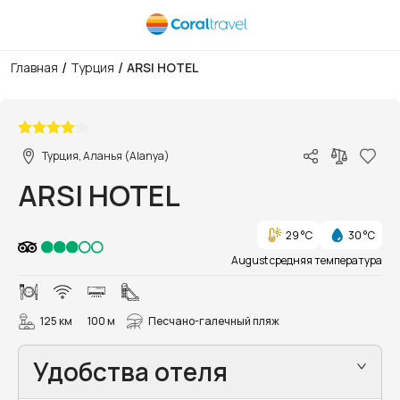
/
/
Главная
Турция
ARSI HOTEL
1/43
Турция, Аланья (Alanya)
ARSI HOTEL
29 °C
30 °C
August средняя температура
125 км
100 м
Песчано-галечный пляж
Удобства отеля