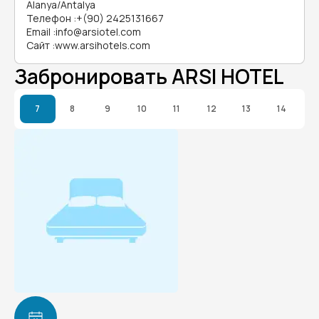
Alanya/Antalya
Телефон
:
+(90) 2425131667
Email
:
info@arsiotel.com
Сайт
:
www.arsihotels.com
Забронировать ARSI HOTEL
7
8
9
10
11
12
13
14