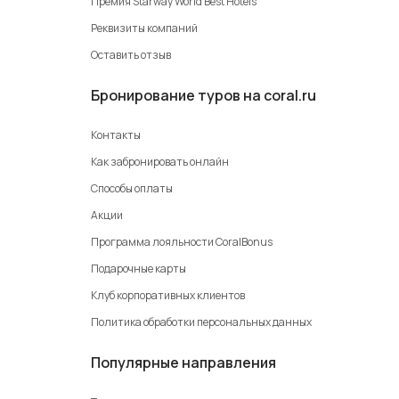
Премия Starway World Best Hotels
Реквизиты компаний
Оставить отзыв
Бронирование туров на coral.ru
Контакты
Как забронировать онлайн
Способы оплаты
Акции
Программа лояльности CoralBonus
Подарочные карты
Клуб корпоративных клиентов
Политика обработки персональных данных
Популярные направления