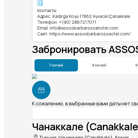
Контакты
Адрес
:
Kadırga Koyu 17862 Ayvacık/Çanakkale
Телефон
:
+(90) 2867217071
Email
:
info@assosbarbarossahotel.com
Сайт
:
https://www.assosbarbarossaotel.com/
Забронировать ASSO
7 ночей
8 ночей
9
К сожалению, в выбранные вами даты нет с
Чанаккале (Canakkale
Турция, Чанаккале (Canakkale), Assos