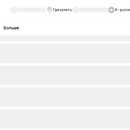
Где купить
₽
-
русс
Больше