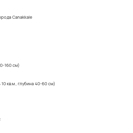
города Canakkale
40-160 см)
0 кв.м., глубина 40-60 см)
с