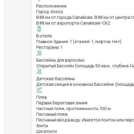
Расположение
Город
:
Assos
В 88 км от города Canakkale. В 88 км от центра 
В 88 км от аэропорта Canakkale-CKZ
В отеле
Главное Здание: 1 (этажей: 1, лифтов: Нет)
Рестораны: 1
Бассейны для взрослых
Открытый Бассейн (площадь 50 кв.м., глубина 1
Детские бассейны
Детская секция в основном бассейне (площадь 1
Пляж
Первая береговая линия
Частный пляж, протяженность 100 м
Песчаный пляж
Песчаный вход в воду, Имеется понтон или пир
Зонты
Шезлонги