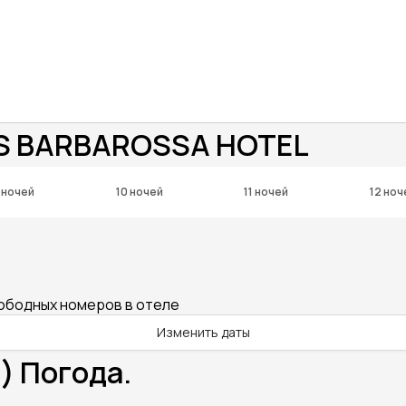
S BARBAROSSA HOTEL
 ночей
10 ночей
11 ночей
12 ноч
вободных номеров в отеле
Изменить даты
) Погода.