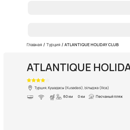
/
/
Главная
Турция
ATLANTIQUE HOLIDAY CLUB
ATLANTIQUE HOLID
Турция, Кушадасы (Kusadasi), Ылыджа (Ilica)
80 км
0 км
Песчаный пляж