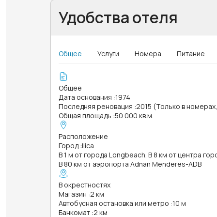
Удобства отеля
Общее
Услуги
Номера
Питание
Общее
Дата основания
:
1974
Последняя реновация
:
2015 (Только в номерах
Общая площадь
:
50 000 кв.м.
Расположение
Город
:
Ilica
В 1 м от города Longbeach. В 8 км от центра гор
В 80 км от аэропорта Adnan Menderes-ADB
В окрестностях
Магазин
:
2 км
Автобусная остановка или метро
:
10 м
Банкомат
:
2 км