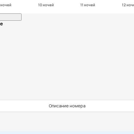
 ночей
10 ночей
11 ночей
12 ноч
ce
Описание номера