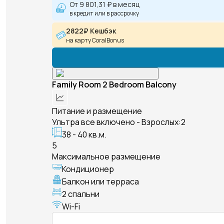
От
9 801,31 ₽
в месяц
в кредит или в рассрочку
2822₽ Кешбэк
на карту CoralBonus
Family Room 2 Bedroom Balcony
Питание и размещение
Ультра все включено - Взрослых:2
38 - 40 кв.м.
5
Максимальное размещение
Кондиционер
Балкон или терраса
2 спальни
Wi-Fi