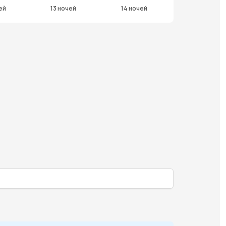
ей
13 ночей
14 ночей