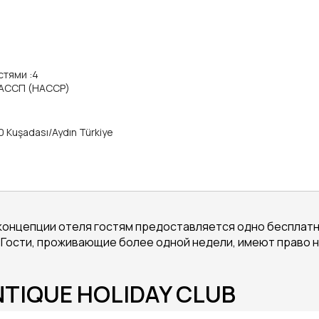
стями
:
4
 ХАССП (HACCP)
00 Kuşadası/Aydın Türkiye
концепции отеля гостям предоставляется одно бесплатно
Гости, проживающие более одной недели, имеют право на
NTIQUE HOLIDAY CLUB