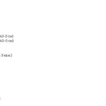
140-0 см)
140-0 см)
3 кв.м.)
с