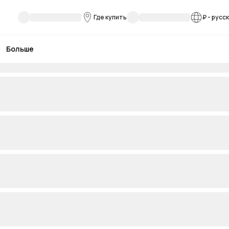
Где купить
₽
-
русс
Больше