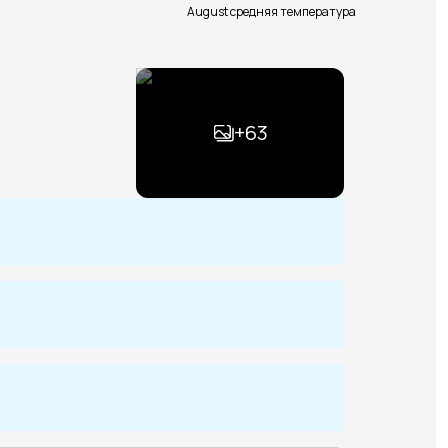
August средняя температура
+
63