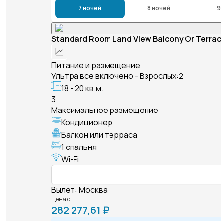
7 ночей
8 ночей
9
Standard Room Land View Balcony Or Terra
Питание и размещение
Ультра все включено - Взрослых:2
18 - 20 кв.м.
3
Максимальное размещение
Кондиционер
Балкон или терраса
1 спальня
Wi-Fi
Вылет
:
Москва
Цена от
282 277,61 ₽