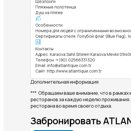
Шезлонги
Пляжные полотенца
Душ на пляже
Особенности
Номера для людей с ограниченными возможно
Сертификаты отеля
:
Голубой флаг (Blue Flag),
Контакты
Адрес
:
Karaova Sahil Siteleri Karaova Mevkii 094
Телефон
:
+(90) 02566331320
Email
:
info@atlantique.com.tr
Сайт
:
http://www.atlantique.com.tr
Дополнительная информация
*** Обращаем ваше внимание, что в рамках 
ресторанов за каждую неделю проживания. 
ресторана во время своего отдыха.
Забронировать ATLA