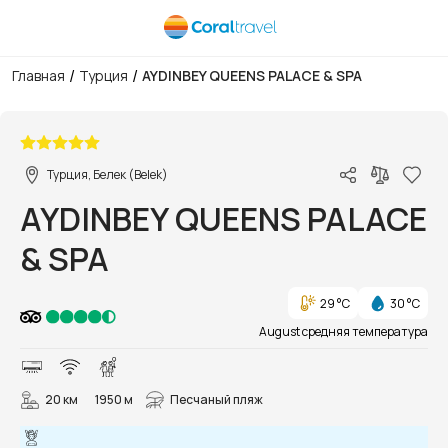
/
/
Главная
Турция
AYDINBEY QUEENS PALACE & SPA
1/60
Турция, Белек (Belek)
AYDINBEY QUEENS PALACE
& SPA
29 °C
30 °C
August средняя температура
20 км
1950 м
Песчаный пляж