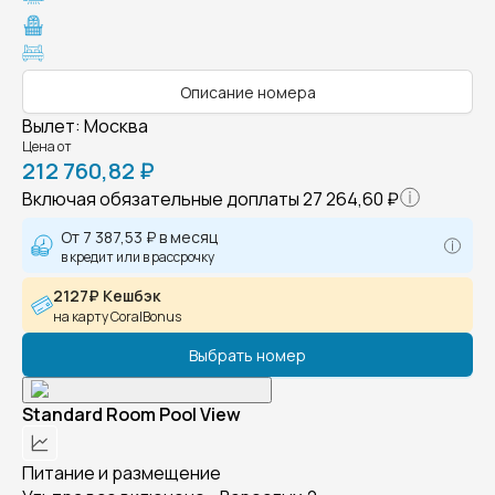
Описание номера
Вылет
:
Москва
Цена от
212 760,82 ₽
Включая обязательные доплаты
27 264,60 ₽
От
7 387,53 ₽
в месяц
в кредит или в рассрочку
2127₽ Кешбэк
на карту CoralBonus
Выбрать номер
Standard Room Pool View
Питание и размещение