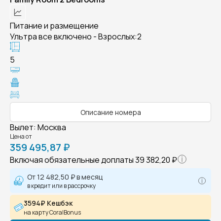
Питание и размещение
Ультра все включено - Взрослых:2
5
Описание номера
Вылет
:
Москва
Цена от
359 495,87 ₽
Включая обязательные доплаты
39 382,20 ₽
От
12 482,50 ₽
в месяц
в кредит или в рассрочку
3594₽ Кешбэк
на карту CoralBonus