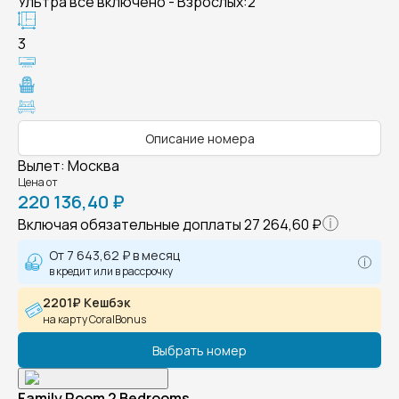
Ультра все включено - Взрослых:2
3
Описание номера
Вылет
:
Москва
Цена от
220 136,40 ₽
Включая обязательные доплаты
27 264,60 ₽
От
7 643,62 ₽
в месяц
в кредит или в рассрочку
2201₽ Кешбэк
на карту CoralBonus
Выбрать номер
Family Room 2 Bedrooms