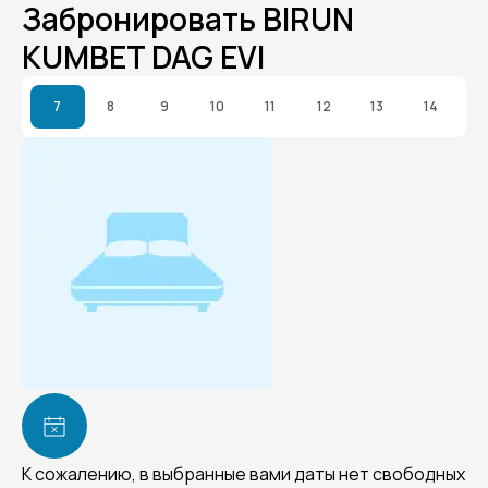
Забронировать BIRUN
KUMBET DAG EVI
7
8
9
10
11
12
13
14
К сожалению, в выбранные вами даты нет свободных