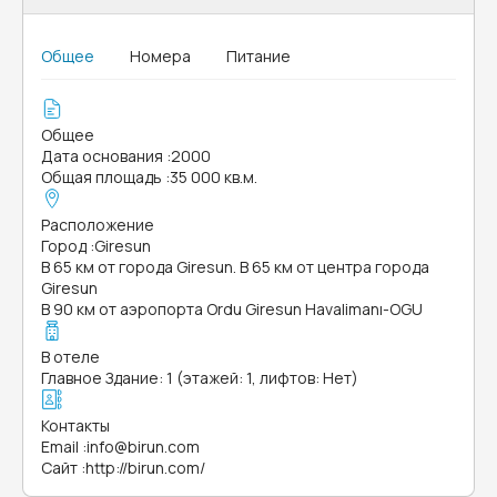
Общее
Номера
Питание
Общее
Дата основания
:
2000
Общая площадь
:
35 000 кв.м.
Расположение
Город
:
Giresun
В 65 км от города Giresun. В 65 км от центра города
Giresun
В 90 км от аэропорта Ordu Giresun Havalimanı-OGU
В отеле
Главное Здание: 1 (этажей: 1, лифтов: Нет)
Контакты
Email
:
info@birun.com
Сайт
:
http://birun.com/