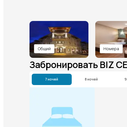
Общий
Номера
Забронировать BIZ C
7 ночей
8 ночей
9