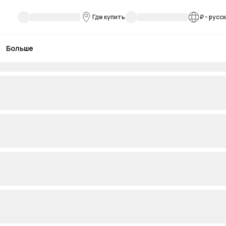
Где купить
₽
-
русс
Больше