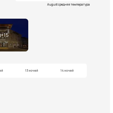
August средняя температура
+
15
ей
13 ночей
14 ночей