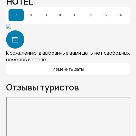
HOTEL
7
8
9
10
11
12
13
14
К сожалению, в выбранные вами даты нет свободных
номеров в отеле
Изменить даты
Отзывы туристов