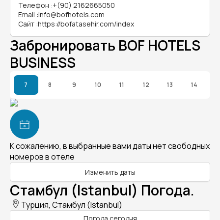
Телефон
:
+(90) 2162665050
Email
:
info@bofhotels.com
Сайт
:
https://bofatasehir.com/index
Забронировать BOF HOTELS
BUSINESS
7
8
9
10
11
12
13
14
К сожалению, в выбранные вами даты нет свободных
номеров в отеле
Изменить даты
Стамбул (Istanbul) Погода.
Турция, Стамбул (Istanbul)
Погода сегодня