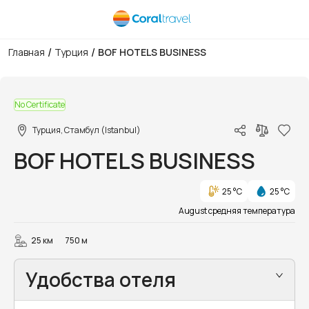
/
/
Главная
Турция
BOF HOTELS BUSINESS
1/43
No Certificate
Турция, Стамбул (Istanbul)
BOF HOTELS BUSINESS
25 °C
25 °C
August средняя температура
25 км
750 м
Удобства отеля