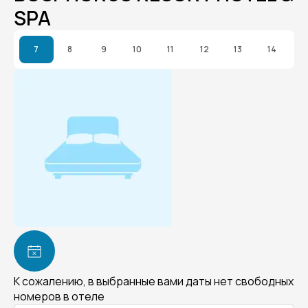
SPA
7
8
9
10
11
12
13
14
К сожалению, в выбранные вами даты нет свободных
номеров в отеле