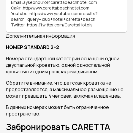
Email
:
ayseonburo@carettabeachhotel.com
Сайт
:
http/www.carettabeachhotel.com
Youtube
:
https://www.youtube.com/results?
search_query=club+hotel+caretta+beach
Twitter
:
https://twitter.com/CarettaHotels
Дополнительная информация
НОМЕР STANDARD 2+2
Номера стандартной категории оснащены одной
двуспальной кроватью, одной односпальной
кроватью и одним раскладным диваном.
Обратите внимание, что детская кроватка не
предоставляется, а максимальное размещение не
может превышать 4 человек, включая младенцев.
В данных номерах может быть ограниченное
пространство.
Забронировать CARETTA