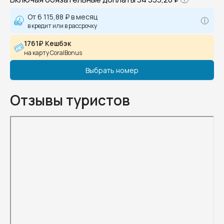
От
6 115,88 ₽
в месяц
в кредит или в рассрочку
1761₽ Кешбэк
на карту CoralBonus
Выбрать номер
Отзывы туристов