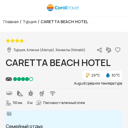
/
/
Главная
Турция
CARETTA BEACH HOTEL
1/109
Турция, Аланья (Alanya), Конаклы (Konakli)
CARETTA BEACH HOTEL
29 °C
30 °C
August средняя температура
110 км
0 м
Песчано-галечный пляж
Семейный отдых