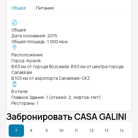
Общее
Питание
Общее
Дата основания
:
2015
Общая площадь
:
1 000 кв.м.
Расположение
Город
:
Ayvacik
В 63 км от города Bozcaada. В 63 км от центра города
Canakkale
В 103 км от аэропорта Canakkale-CKZ
В отеле
Главное Здание: 1 (этажей: 2, лифтов: Нет)
Рестораны: 1
Забронировать CASA GALINI
7
8
9
10
11
12
13
14