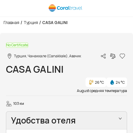
/
/
Главная
Турция
CASA GALINI
1/19
No Certificate
Турция, Чанаккале (Canakkale), Авачик
CASA GALINI
26 °C
24 °C
August средняя температура
103 км
Удобства отеля