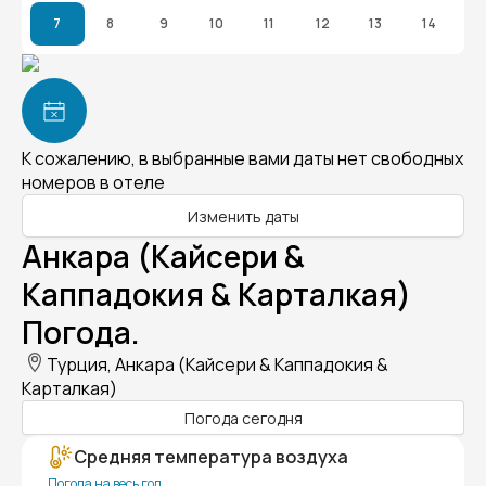
7
8
9
10
11
12
13
14
К сожалению, в выбранные вами даты нет свободных
номеров в отеле
Изменить даты
Анкара (Кайсери &
Каппадокия & Карталкая)
Погода.
Турция, Анкара (Кайсери & Каппадокия &
Карталкая)
Погода сегодня
Средняя температура воздуха
Погода на весь год