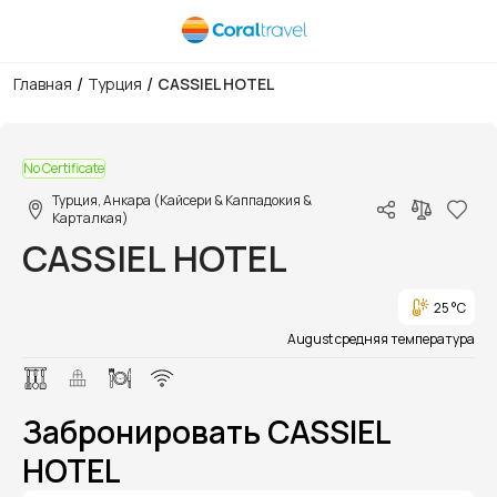
/
/
Главная
Турция
CASSIEL HOTEL
1/1
No Certificate
Турция, Анкара (Кайсери & Каппадокия &
Карталкая)
CASSIEL HOTEL
25 °C
August средняя температура
Забронировать CASSIEL
HOTEL