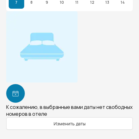
7
8
9
10
11
12
13
14
К сожалению, в выбранные вами даты нет свободных
номеров в отеле
Изменить даты