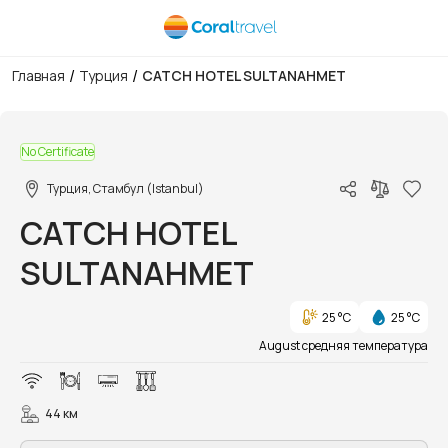
/
/
Главная
Турция
CATCH HOTEL SULTANAHMET
1/32
No Certificate
Турция, Стамбул (Istanbul)
CATCH HOTEL
SULTANAHMET
25 °C
25 °C
August средняя температура
44 км