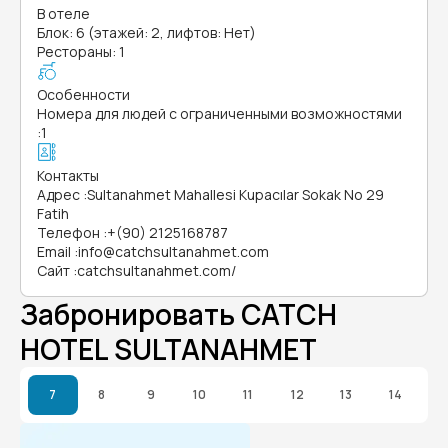
В отеле
Блок: 6 (этажей: 2, лифтов: Нет)
Рестораны: 1
Особенности
Номера для людей с ограниченными возможностями
:
1
Контакты
Адрес
:
Sultanahmet Mahallesi Kupacılar Sokak No 29
Fatih
Телефон
:
+(90) 2125168787
Email
:
info@catchsultanahmet.com
Сайт
:
catchsultanahmet.com/
Забронировать CATCH
HOTEL SULTANAHMET
7
8
9
10
11
12
13
14