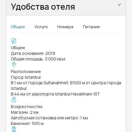
Удобства отеля
Общее
Услуги
Номера
Питание
Общее
Дата основания
:
2019
Общая площадь
:
3 000 кв.м.
Расположение
Город
:
Istanbul
В 1 км от города Sultanahmet. В 500 м от центра города
Istanbul
В 44 км от аэропорта Istanbul Havalimanı-IST
В окрестностях
Магазин
:
2 км
Автобусная остановка или метро
:
1 км
Банкомат
:
500 м